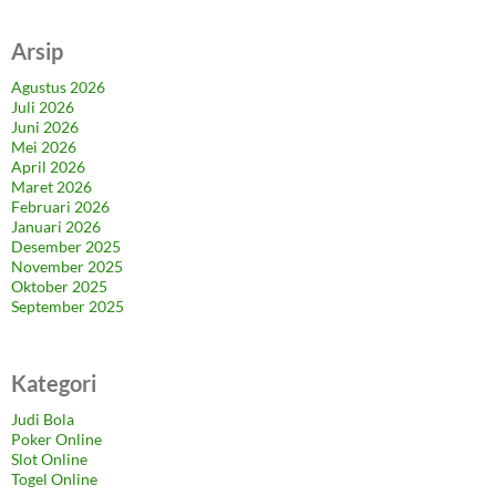
Arsip
Agustus 2026
Juli 2026
Juni 2026
Mei 2026
April 2026
Maret 2026
Februari 2026
Januari 2026
Desember 2025
November 2025
Oktober 2025
September 2025
Kategori
Judi Bola
Poker Online
Slot Online
Togel Online