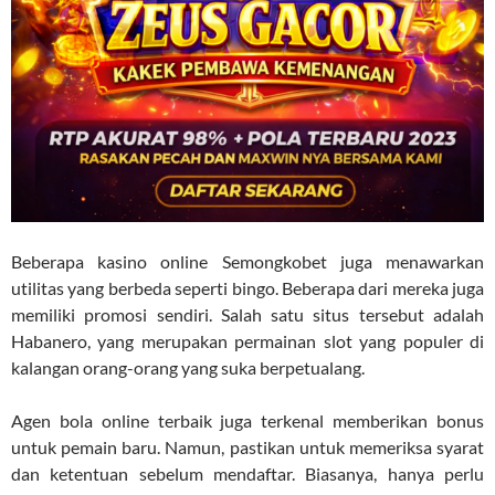
Beberapa kasino online Semongkobet juga menawarkan
utilitas yang berbeda seperti bingo. Beberapa dari mereka juga
memiliki promosi sendiri. Salah satu situs tersebut adalah
Habanero, yang merupakan permainan slot yang populer di
kalangan orang-orang yang suka berpetualang.
Agen bola online terbaik juga terkenal memberikan bonus
untuk pemain baru. Namun, pastikan untuk memeriksa syarat
dan ketentuan sebelum mendaftar. Biasanya, hanya perlu