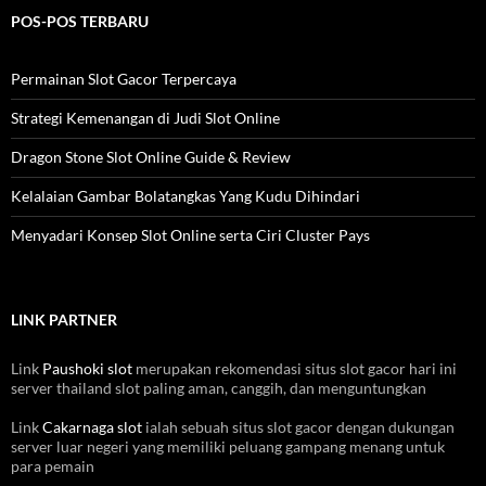
POS-POS TERBARU
Permainan Slot Gacor Terpercaya
Strategi Kemenangan di Judi Slot Online
Dragon Stone Slot Online Guide & Review
Kelalaian Gambar Bolatangkas Yang Kudu Dihindari
Menyadari Konsep Slot Online serta Ciri Cluster Pays
LINK PARTNER
Link
Paushoki slot
merupakan rekomendasi situs slot gacor hari ini
server thailand slot paling aman, canggih, dan menguntungkan
Link
Cakarnaga slot
ialah sebuah situs slot gacor dengan dukungan
server luar negeri yang memiliki peluang gampang menang untuk
para pemain