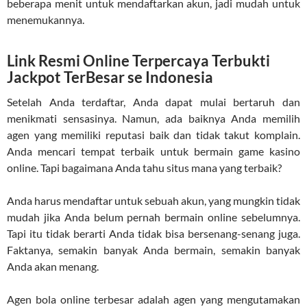
beberapa menit untuk mendaftarkan akun, jadi mudah untuk
menemukannya.
Link Resmi Online Terpercaya Terbukti
Jackpot TerBesar se Indonesia
Setelah Anda terdaftar, Anda dapat mulai bertaruh dan
menikmati sensasinya. Namun, ada baiknya Anda memilih
agen yang memiliki reputasi baik dan tidak takut komplain.
Anda mencari tempat terbaik untuk bermain game kasino
online. Tapi bagaimana Anda tahu situs mana yang terbaik?
Anda harus mendaftar untuk sebuah akun, yang mungkin tidak
mudah jika Anda belum pernah bermain online sebelumnya.
Tapi itu tidak berarti Anda tidak bisa bersenang-senang juga.
Faktanya, semakin banyak Anda bermain, semakin banyak
Anda akan menang.
Agen bola online terbesar adalah agen yang mengutamakan