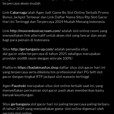
terpercaya akses mudah
Link
Cakarnaga
ialah Agen Judi Game Bo Slot Online Terbaik Promo
Bonus Jackpot Terbesar dan Link Daftar Nama Situs Rtp Slot Gacor
Hari Ini Tertinggi dan Terpercaya 2024 Mudah Menang Indonesia.
Link
http://moorenkosicecream.com/
adalah slot online resmi yang
menyediakan link alternatif untuk akses slot yang lancar dan aman
bagi para pemain di Indonesia
Situs
http://gerbangasia-up.com/
adalah penyedia situs
slot
gacor
online
terpercaya di tahun 2025 sekaligus merupakan
provider slot88 resmi dengan winrate 100%!
Platform
https://badakmasfun.shop
daftar situs slot gacor hari ini
yang terpercaya serta dikelola tim professional dari PG Soft slot
gacor dengan tingkat RTP jackpot slot maxwin tertinggi
Agen
Paushoki
merupakan situs slot online terbaik saat ini, yang
menyediakan permainan slot gacor pasti akan memberikan kamu
banyak keuntungan.
Situs
gerbangasia
slot gacor hari ini paling terpercaya paling terbaru
di tahun 2024 yang menyediakan game slot online digemari oleh
pecinta slot online..