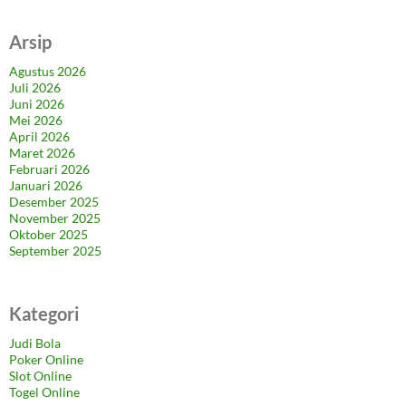
Arsip
Agustus 2026
Juli 2026
Juni 2026
Mei 2026
April 2026
Maret 2026
Februari 2026
Januari 2026
Desember 2025
November 2025
Oktober 2025
September 2025
Kategori
Judi Bola
Poker Online
Slot Online
Togel Online