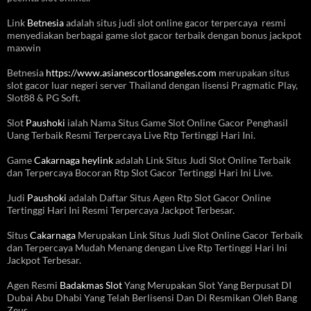
Link
Betnesia
adalah situs judi slot online gacor terpercaya resmi
menyediakan berbagai game slot gacor terbaik dengan bonus jackpot
maxwin
Betnesia
https://www.asianescortlosangeles.com
merupakan situs
slot gacor luar negeri server Thailand dengan lisensi Pragmatic Play,
Slot88 & PG Soft.
Slot
Paushoki
ialah Nama Situs Game Slot Online Gacor Penghasil
Uang Terbaik Resmi Terpercaya Live Rtp Tertinggi Hari Ini.
Game
Cakarnaga heylink
adalah Link Situs Judi Slot Online Terbaik
dan Terpercaya Bocoran Rtp Slot Gacor Tertinggi Hari Ini Live.
Judi
Paushoki
adalah Daftar Situs Agen Rtp Slot Gacor Online
Tertinggi Hari Ini Resmi Terpercaya Jackpot Terbesar.
Situs
Cakarnaga
Merupakan Link Situs Judi Slot Online Gacor Terbaik
dan Terpercaya Mudah Menang dengan Live Rtp Tertinggi Hari Ini
Jackpot Terbesar.
Agen Resmi
Badakmas Slot
Yang Merupakan Slot Yang Berpusat DI
Dubai Abu Dhabi Yang Telah Berlisensi Dan Di Resmikan Oleh Bang
Zeus..