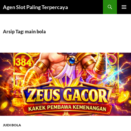
Langsung
Cari
Agen Slot Paling Terpercaya
ke
MENU
isi
UTAMA
Arsip Tag: main bola
JUDI BOLA