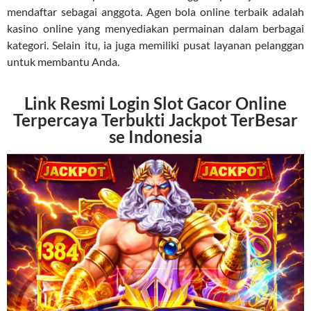
mendaftar sebagai anggota. Agen bola online terbaik adalah
kasino online yang menyediakan permainan dalam berbagai
kategori. Selain itu, ia juga memiliki pusat layanan pelanggan
untuk membantu Anda.
Link Resmi Login Slot Gacor Online
Terpercaya Terbukti Jackpot TerBesar
se Indonesia