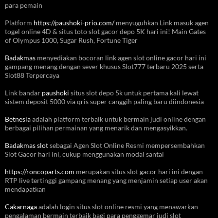
para pemain
Platform
https://paushoki-prio.com/
menyuguhkan Link masuk agen
togel online 4D & situs toto slot gacor depo 5K hari ini! Main Gates
of Olympus 1000, Sugar Rush, Fortune Tiger
Badakmas
menyediakan bocoran link agen slot online gacor hari ini
gampang menang dengan sever khusus Slot777 terbaru 2025 serta
Slot88 Terpercaya
Link bandar
paushoki
situs slot depo 5k untuk pertama kali lewat
sistem deposit 5000 via qris super canggih paling baru diindonesia
Betnesia
adalah platform terbaik untuk bermain judi online dengan
berbagai pilihan permainan yang menarik dan mengasyikkan.
Badakmas slot
sebagai Agen Slot Online Resmi mempersembahkan
Slot Gacor hari ini, cukup menggunakan modal santai
https://roncoparts.com
merupakan situs slot gacor hari ini dengan
RTP live tertinggi gampang menang yang menjamin setiap user akan
mendapatkan
Cakarnaga
adalah login situs slot online resmi yang menawarkan
pengalaman bermain terbaik bagi para penggemar judi slot