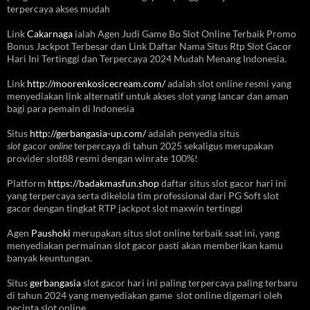
terpercaya akses mudah
Link
Cakarnaga
ialah Agen Judi Game Bo Slot Online Terbaik Promo
Bonus Jackpot Terbesar dan Link Daftar Nama Situs Rtp Slot Gacor
Hari Ini Tertinggi dan Terpercaya 2024 Mudah Menang Indonesia.
Link
http://moorenkosicecream.com/
adalah slot online resmi yang
menyediakan link alternatif untuk akses slot yang lancar dan aman
bagi para pemain di Indonesia
Situs
http://gerbangasia-up.com/
adalah penyedia situs
slot
gacor
online
terpercaya di tahun 2025 sekaligus merupakan
provider slot88 resmi dengan winrate 100%!
Platform
https://badakmasfun.shop
daftar situs slot gacor hari ini
yang terpercaya serta dikelola tim professional dari PG Soft slot
gacor dengan tingkat RTP jackpot slot maxwin tertinggi
Agen
Paushoki
merupakan situs slot online terbaik saat ini, yang
menyediakan permainan slot gacor pasti akan memberikan kamu
banyak keuntungan.
Situs
gerbangasia
slot gacor hari ini paling terpercaya paling terbaru
di tahun 2024 yang menyediakan game slot online digemari oleh
pecinta slot online..