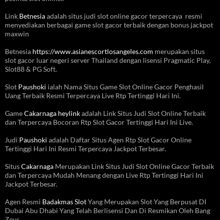
Link
Betnesia
adalah situs judi slot online gacor terpercaya resmi
menyediakan berbagai game slot gacor terbaik dengan bonus jackpot
maxwin
Betnesia
https://www.asianescortlosangeles.com
merupakan situs
slot gacor luar negeri server Thailand dengan lisensi Pragmatic Play,
Slot88 & PG Soft.
Slot
Paushoki
ialah Nama Situs Game Slot Online Gacor Penghasil
Uang Terbaik Resmi Terpercaya Live Rtp Tertinggi Hari Ini.
Game
Cakarnaga heylink
adalah Link Situs Judi Slot Online Terbaik
dan Terpercaya Bocoran Rtp Slot Gacor Tertinggi Hari Ini Live.
Judi
Paushoki
adalah Daftar Situs Agen Rtp Slot Gacor Online
Tertinggi Hari Ini Resmi Terpercaya Jackpot Terbesar.
Situs
Cakarnaga
Merupakan Link Situs Judi Slot Online Gacor Terbaik
dan Terpercaya Mudah Menang dengan Live Rtp Tertinggi Hari Ini
Jackpot Terbesar.
Agen Resmi
Badakmas Slot
Yang Merupakan Slot Yang Berpusat DI
Dubai Abu Dhabi Yang Telah Berlisensi Dan Di Resmikan Oleh Bang
Zeus..