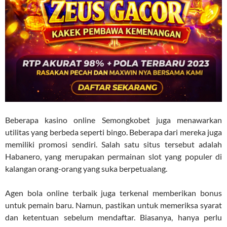
Beberapa kasino online Semongkobet juga menawarkan
utilitas yang berbeda seperti bingo. Beberapa dari mereka juga
memiliki promosi sendiri. Salah satu situs tersebut adalah
Habanero, yang merupakan permainan slot yang populer di
kalangan orang-orang yang suka berpetualang.
Agen bola online terbaik juga terkenal memberikan bonus
untuk pemain baru. Namun, pastikan untuk memeriksa syarat
dan ketentuan sebelum mendaftar. Biasanya, hanya perlu