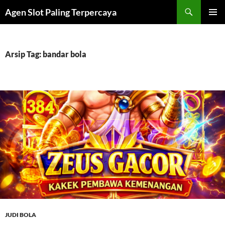
Langsung
Cari
Agen Slot Paling Terpercaya
ke
MENU
isi
UTAMA
Arsip Tag: bandar bola
JUDI BOLA