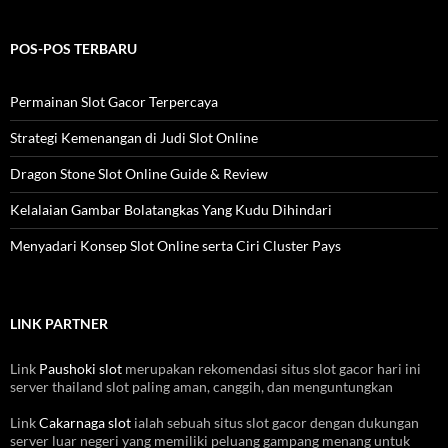
POS-POS TERBARU
Permainan Slot Gacor Terpercaya
Strategi Kemenangan di Judi Slot Online
Dragon Stone Slot Online Guide & Review
Kelalaian Gambar Bolatangkas Yang Kudu Dihindari
Menyadari Konsep Slot Online serta Ciri Cluster Pays
LINK PARTNER
Link
Paushoki slot
merupakan rekomendasi situs slot gacor hari ini
server thailand slot paling aman, canggih, dan menguntungkan
Link
Cakarnaga slot
ialah sebuah situs slot gacor dengan dukungan
server luar negeri yang memiliki peluang gampang menang untuk