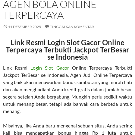
AGEN BOLA ONLINE
TERPERCAYA
11 DESEMBER 2025
TINGGALKAN KOMENTAR
Link Resmi Login Slot Gacor Online
Terpercaya Terbukti Jackpot TerBesar
se Indonesia
Link Resmi
Login Slot Gacor
Online Terpercaya Terbukti
Jackpot TerBesar se Indonesia, Agen Judi Online Terpercaya
yang baik akan menawarkan bonus sambutan yang murah hati
dan akan menghadiahi Anda kredit gratis dalam jumlah besar
segera setelah Anda bergabung. Mungkin perlu sedikit waktu
untuk menang besar, tetapi ada banyak cara berbeda untuk
menang.
Misalnya, jika Anda baru mengenal sebuah situs, Anda sering
kali bisa mendapatkan bonus hingga Rp 1 juta untuk