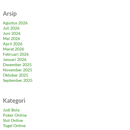
Arsip
Agustus 2026
Juli 2026
Juni 2026
Mei 2026
April 2026
Maret 2026
Februari 2026
Januari 2026
Desember 2025
November 2025
Oktober 2025
September 2025
Kategori
Judi Bola
Poker Online
Slot Online
Togel Online