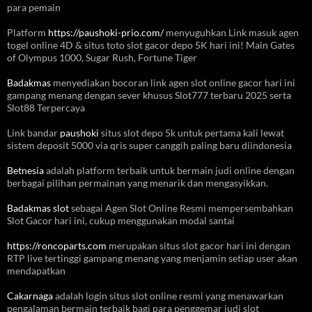
para pemain
Platform
https://paushoki-prio.com/
menyuguhkan Link masuk agen
togel online 4D & situs toto slot gacor depo 5K hari ini! Main Gates
of Olympus 1000, Sugar Rush, Fortune Tiger
Badakmas
menyediakan bocoran link agen slot online gacor hari ini
gampang menang dengan sever khusus Slot777 terbaru 2025 serta
Slot88 Terpercaya
Link bandar
paushoki
situs slot depo 5k untuk pertama kali lewat
sistem deposit 5000 via qris super canggih paling baru diindonesia
Betnesia
adalah platform terbaik untuk bermain judi online dengan
berbagai pilihan permainan yang menarik dan mengasyikkan.
Badakmas slot
sebagai Agen Slot Online Resmi mempersembahkan
Slot Gacor hari ini, cukup menggunakan modal santai
https://roncoparts.com
merupakan situs slot gacor hari ini dengan
RTP live tertinggi gampang menang yang menjamin setiap user akan
mendapatkan
Cakarnaga
adalah login situs slot online resmi yang menawarkan
pengalaman bermain terbaik bagi para penggemar judi slot