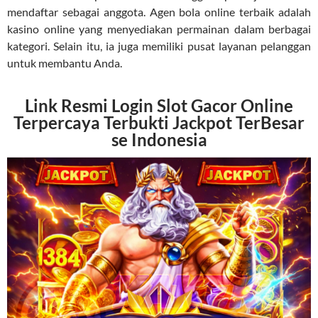
mendaftar sebagai anggota. Agen bola online terbaik adalah
kasino online yang menyediakan permainan dalam berbagai
kategori. Selain itu, ia juga memiliki pusat layanan pelanggan
untuk membantu Anda.
Link Resmi Login Slot Gacor Online
Terpercaya Terbukti Jackpot TerBesar
se Indonesia