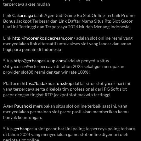
terpercaya akses mudah
Link
Cakarnaga
ialah Agen Judi Game Bo Slot Online Terbaik Promo
Bonus Jackpot Terbesar dan Link Daftar Nama Situs Rtp Slot Gacor
Hari Ini Tertinggi dan Terpercaya 2024 Mudah Menang Indonesia.
Link
http://moorenkosicecream.com/
adalah slot online resmi yang
menyediakan link alternatif untuk akses slot yang lancar dan aman
bagi para pemain di Indonesia
Situs
http://gerbangasia-up.com/
adalah penyedia situs
slot
gacor
online
terpercaya di tahun 2025 sekaligus merupakan
provider slot88 resmi dengan winrate 100%!
Platform
https://badakmasfun.shop
daftar situs slot gacor hari ini
yang terpercaya serta dikelola tim professional dari PG Soft slot
gacor dengan tingkat RTP jackpot slot maxwin tertinggi
Agen
Paushoki
merupakan situs slot online terbaik saat ini, yang
menyediakan permainan slot gacor pasti akan memberikan kamu
banyak keuntungan.
Situs
gerbangasia
slot gacor hari ini paling terpercaya paling terbaru
di tahun 2024 yang menyediakan game slot online digemari oleh
pecinta slot online..