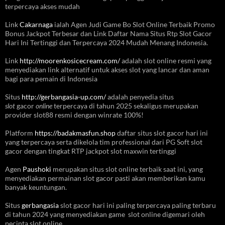
terpercaya akses mudah
Link
Cakarnaga
ialah Agen Judi Game Bo Slot Online Terbaik Promo
Bonus Jackpot Terbesar dan Link Daftar Nama Situs Rtp Slot Gacor
Hari Ini Tertinggi dan Terpercaya 2024 Mudah Menang Indonesia.
Link
http://moorenkosicecream.com/
adalah slot online resmi yang
menyediakan link alternatif untuk akses slot yang lancar dan aman
bagi para pemain di Indonesia
Situs
http://gerbangasia-up.com/
adalah penyedia situs
slot
gacor
online
terpercaya di tahun 2025 sekaligus merupakan
provider slot88 resmi dengan winrate 100%!
Platform
https://badakmasfun.shop
daftar situs slot gacor hari ini
yang terpercaya serta dikelola tim professional dari PG Soft slot
gacor dengan tingkat RTP jackpot slot maxwin tertinggi
Agen
Paushoki
merupakan situs slot online terbaik saat ini, yang
menyediakan permainan slot gacor pasti akan memberikan kamu
banyak keuntungan.
Situs
gerbangasia
slot gacor hari ini paling terpercaya paling terbaru
di tahun 2024 yang menyediakan game slot online digemari oleh
pecinta slot online..