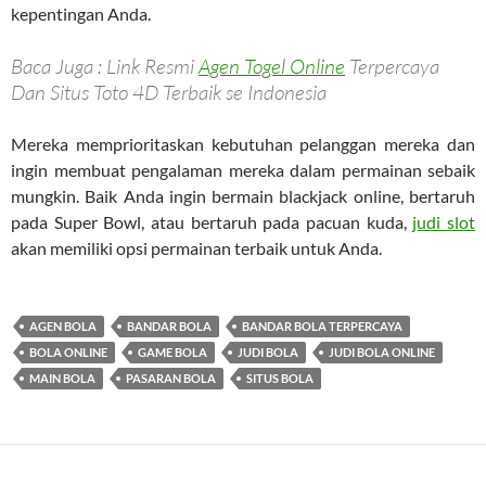
kepentingan Anda.
Baca Juga : Link Resmi
Agen Togel Online
Terpercaya
Dan Situs Toto 4D Terbaik se Indonesia
Mereka memprioritaskan kebutuhan pelanggan mereka dan
ingin membuat pengalaman mereka dalam permainan sebaik
mungkin. Baik Anda ingin bermain blackjack online, bertaruh
pada Super Bowl, atau bertaruh pada pacuan kuda,
judi slot
akan memiliki opsi permainan terbaik untuk Anda.
AGEN BOLA
BANDAR BOLA
BANDAR BOLA TERPERCAYA
BOLA ONLINE
GAME BOLA
JUDI BOLA
JUDI BOLA ONLINE
MAIN BOLA
PASARAN BOLA
SITUS BOLA