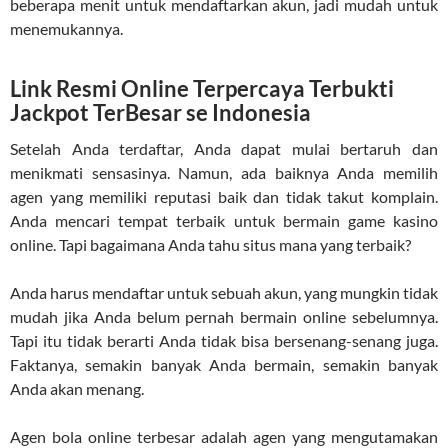
beberapa menit untuk mendaftarkan akun, jadi mudah untuk
menemukannya.
Link Resmi Online Terpercaya Terbukti
Jackpot TerBesar se Indonesia
Setelah Anda terdaftar, Anda dapat mulai bertaruh dan
menikmati sensasinya. Namun, ada baiknya Anda memilih
agen yang memiliki reputasi baik dan tidak takut komplain.
Anda mencari tempat terbaik untuk bermain game kasino
online. Tapi bagaimana Anda tahu situs mana yang terbaik?
Anda harus mendaftar untuk sebuah akun, yang mungkin tidak
mudah jika Anda belum pernah bermain online sebelumnya.
Tapi itu tidak berarti Anda tidak bisa bersenang-senang juga.
Faktanya, semakin banyak Anda bermain, semakin banyak
Anda akan menang.
Agen bola online terbesar adalah agen yang mengutamakan