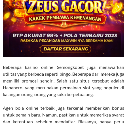
Beberapa kasino online Semongkobet juga menawarkan
utilitas yang berbeda seperti bingo. Beberapa dari mereka juga
memiliki promosi sendiri. Salah satu situs tersebut adalah
Habanero, yang merupakan permainan slot yang populer di
kalangan orang-orang yang suka berpetualang.
Agen bola online terbaik juga terkenal memberikan bonus
untuk pemain baru. Namun, pastikan untuk memeriksa syarat
dan ketentuan sebelum mendaftar. Biasanya, hanya perlu