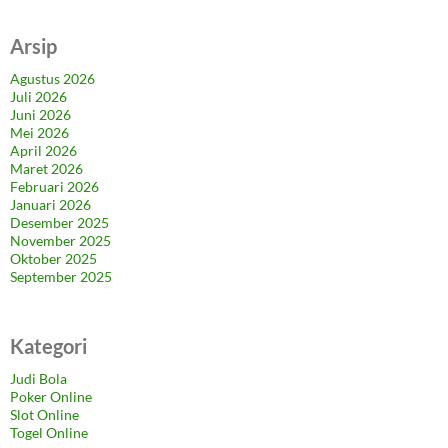
Arsip
Agustus 2026
Juli 2026
Juni 2026
Mei 2026
April 2026
Maret 2026
Februari 2026
Januari 2026
Desember 2025
November 2025
Oktober 2025
September 2025
Kategori
Judi Bola
Poker Online
Slot Online
Togel Online