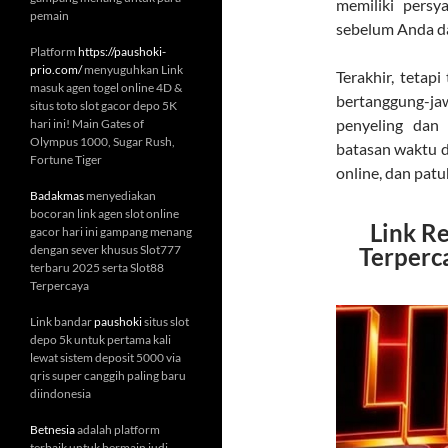
memiliki persy
pemain
sebelum Anda d
Platform
https://paushoki-
prio.com/
menyuguhkan Link
Terakhir, tetap
masuk agen togel online 4D &
bertanggung-ja
situs toto slot gacor depo 5K
penyeling dan
hari ini! Main Gates of
Olympus 1000, Sugar Rush,
batasan waktu d
Fortune Tiger
online, dan patu
Badakmas
menyediakan
bocoran link agen slot online
Link Re
gacor hari ini gampang menang
dengan sever khusus Slot777
Terperc
terbaru 2025 serta Slot88
Terpercaya
Link bandar
paushoki
situs slot
depo 5k untuk pertama kali
lewat sistem deposit 5000 via
qris super canggih paling baru
diindonesia
Betnesia
adalah platform
terbaik untuk bermain judi