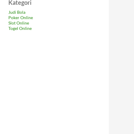
Kategori
Judi Bola
Poker Online
Slot Online
Togel Online