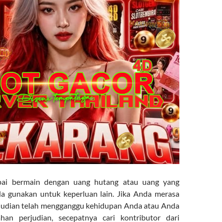
pai bermain dengan uang hutang atau uang yang
a gunakan untuk keperluan lain. Jika Anda merasa
rjudian telah mengganggu kehidupan Anda atau Anda
ahan perjudian, secepatnya cari kontributor dari