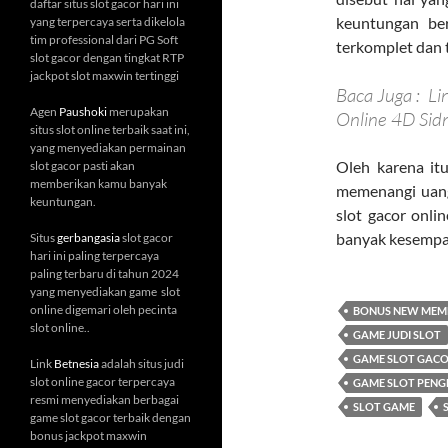
daftar situs slot gacor hari ini
keuntungan ber
yang terpercaya serta dikelola
tim professional dari PG Soft
terkomplet dan 
slot gacor dengan tingkat RTP
jackpot slot maxwin tertinggi
Baca Juga : Li
Agen
Paushoki
merupakan
Online 4D Sidn
situs slot online terbaik saat ini,
yang menyediakan permainan
Oleh karena it
slot gacor pasti akan
memberikan kamu banyak
memenangi uan
keuntungan.
slot gacor onlin
banyak kesempa
Situs
gerbangasia
slot gacor
hari ini paling terpercaya
paling terbaru di tahun 2024
yang menyediakan game slot
online digemari oleh pecinta
BONUS NEW MEMB
slot online..
GAME JUDI SLOT
GAME SLOT GAC
Link
Betnesia
adalah situs judi
slot online gacor terpercaya
GAME SLOT PENG
resmi menyediakan berbagai
SLOT GAME
game slot gacor terbaik dengan
bonus jackpot maxwin