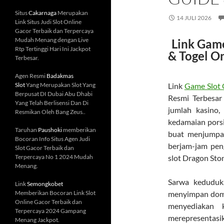
Situs
Cakarnaga
Merupakan
14 JULI 2026
Link Situs Judi Slot Online
Gacor Terbaik dan Terpercaya
Mudah Menang dengan Live
Link Gam
Rtp Tertinggi Hari Ini Jackpot
& Togel O
Terbesar.
Agen Resmi
Badakmas
Slot
Yang Merupakan Slot Yang
Link
Game Slot 
Berpusat DI Dubai Abu Dhabi
Resmi Terbesar
Yang Telah Berlisensi Dan Di
jumlah kasino,
Resmikan Oleh Bang Zeus..
kedamaian pors
Taruhan
Paushoki
memberikan
buat menjumpai
Bocoran Info Situs Agen Judi
berjam-jam pen
Slot Gacor Terbaik dan
Terpercaya No 1 2024 Mudah
slot Dragon Ston
Menang.
Sarwa keduduk
Link
Semongkobet
Memberikan Bocoran Link Slot
menyimpan domin
Online Gacor Terbaik dan
menyediakan 
Terpercaya 2024 Gampang
merepresentasi
Menang Jackpot.