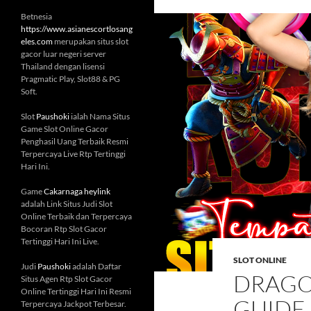
Betnesia
https://www.asianescortlosang
eles.com
merupakan situs slot
gacor luar negeri server
Thailand dengan lisensi
Pragmatic Play, Slot88 & PG
Soft.
Slot
Paushoki
ialah Nama Situs
Game Slot Online Gacor
Penghasil Uang Terbaik Resmi
Terpercaya Live Rtp Tertinggi
Hari Ini.
Game
Cakarnaga heylink
adalah Link Situs Judi Slot
Online Terbaik dan Terpercaya
Bocoran Rtp Slot Gacor
Tertinggi Hari Ini Live.
SLOT ONLINE
Judi
Paushoki
adalah Daftar
DRAGO
Situs Agen Rtp Slot Gacor
Online Tertinggi Hari Ini Resmi
GUIDE
Terpercaya Jackpot Terbesar.