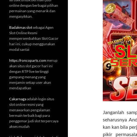
online dengan berbagai pilihan
permainan yang menarik dan
mengasyikkan.
Badakmas slot
sebagai Agen
Slot Online Resmi
mempersembahkan Slot Gacor
hari ini, cukup menggunakan
modal santai
https://roncoparts.com
merup
akan situs slot gacor hari ini
dengan RTP live tertinggi
gampang menang yang
menjamin setiap user akan
mendapatkan
Cakarnaga
adalah login situs
slot online resmi yang
menawarkan pengalaman
Janganlah sam
bermain terbaik bagi para
seharusnya And
penggemar judi slot terpercaya
kan kan bila pe
akses mudah
pikir permasal