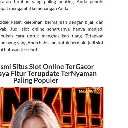
aratan taruhan yang paling penting Anda penuhi
apat mengambil kemenangan Anda.
i tidak kalah kelebihan, bermainlah dengan bijak dan
wab. Judi slot online seharusnya hanya menjadi
 bukan cara untuk menghasilkan uang. Tetapkan
an uang yang Anda habiskan untuk bermain judi slot
hi batasan tersebut.
smi Situs Slot Online TerGacor
aya Fitur Terupdate TerNyaman
Paling Populer