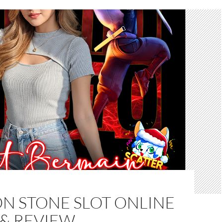
N STONE SLOT ONLINE
 & REVIEW