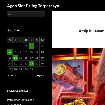
Cari
Agen Slot Paling Terpercaya
C
Langsung
a
ke
r
isi
i
u
JULI 2026
Arsip Bulanan: 
n
t
S
S
R
K
J
S
M
u
1
2
3
4
5
k
:
6
7
8
9
10
11
12
13
14
15
16
17
18
19
20
21
22
23
24
25
26
27
28
29
30
31
« Jun
Agu »
POS-POS TERBARU
Permainan Slot Gacor
Terpercaya