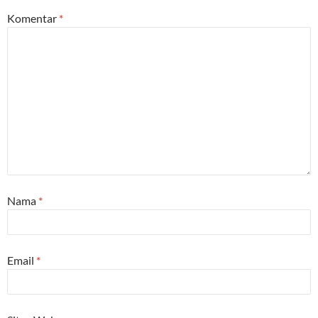
Komentar
*
Nama
*
Email
*