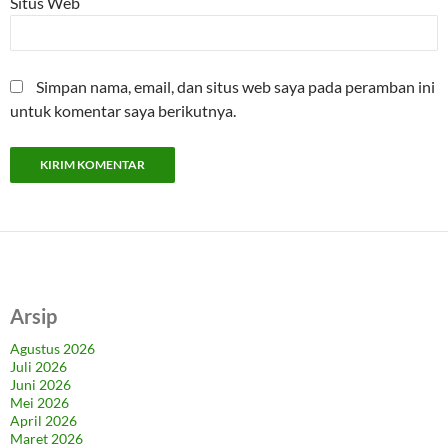
Situs Web
Simpan nama, email, dan situs web saya pada peramban ini
untuk komentar saya berikutnya.
Arsip
Agustus 2026
Juli 2026
Juni 2026
Mei 2026
April 2026
Maret 2026