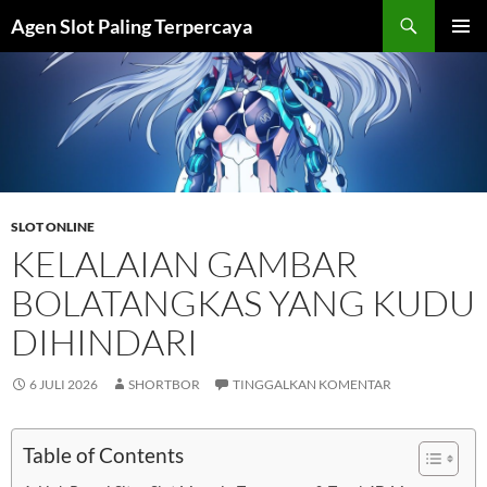
Langsung
Cari
Agen Slot Paling Terpercaya
ke
MENU
isi
UTAMA
SLOT ONLINE
KELALAIAN GAMBAR
BOLATANGKAS YANG KUDU
DIHINDARI
6 JULI 2026
SHORTBOR
TINGGALKAN KOMENTAR
Table of Contents