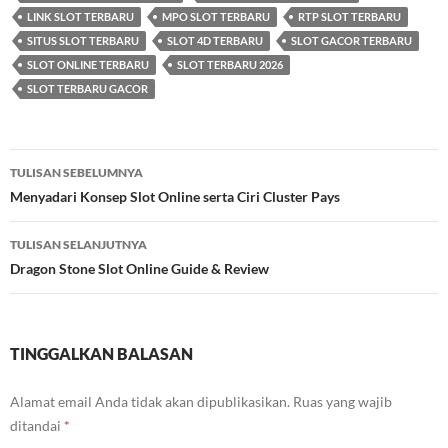
LINK SLOT TERBARU
MPO SLOT TERBARU
RTP SLOT TERBARU
SITUS SLOT TERBARU
SLOT 4D TERBARU
SLOT GACOR TERBARU
SLOT ONLINE TERBARU
SLOT TERBARU 2026
SLOT TERBARU GACOR
TULISAN SEBELUMNYA
Navigasi
Menyadari Konsep Slot Online serta Ciri Cluster Pays
Tulisan
TULISAN SELANJUTNYA
Dragon Stone Slot Online Guide & Review
TINGGALKAN BALASAN
Alamat email Anda tidak akan dipublikasikan.
Ruas yang wajib
ditandai
*