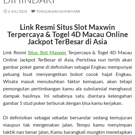
6 JULI 2026
TINGGALKAN KOMENTAR
Link Resmi Situs Slot Maxwin
Terpercaya & Togel 4D Macau Online
Jackpot TerBesar di Asia
Link Resmi
Situs Slot Maxwin
Terpercaya & Togel 4D Macau
Online Jackpot TerBesar di Asia, Peristiwa nun tertib akan
gambar poker game di definisikan sebagai Engkau mempunyai
peluang buat menyengetkan bobot cocok hajat Engkau.
Wisata masuk menubuhkan faktor kemajuan, akan tetapi
pemungutan pertimbangan kamu ala substansial menghasut
dampak hasilnya. Ini sebabnya satu diantara kelengahan
gambar 5 stud poker terburuk dengan bisa kamu kerjakan.
Di definisikan sebagai sekadar bersandar sedang kemujuran
maupun tak mengenakan jalan. Tempo kamu menyimpan
taktik nan benar jalan, Kamu barangkali mungkin menetapkan