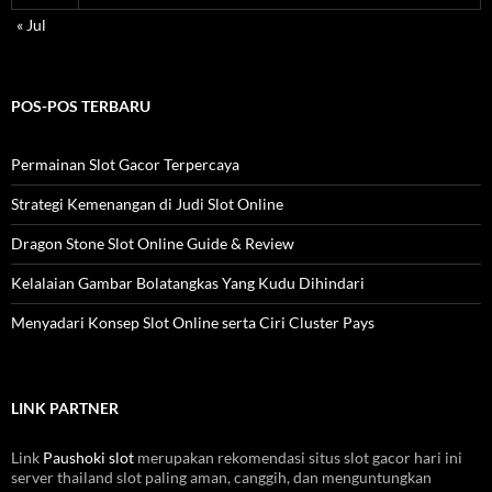
« Jul
POS-POS TERBARU
Permainan Slot Gacor Terpercaya
Strategi Kemenangan di Judi Slot Online
Dragon Stone Slot Online Guide & Review
Kelalaian Gambar Bolatangkas Yang Kudu Dihindari
Menyadari Konsep Slot Online serta Ciri Cluster Pays
LINK PARTNER
Link
Paushoki slot
merupakan rekomendasi situs slot gacor hari ini
server thailand slot paling aman, canggih, dan menguntungkan