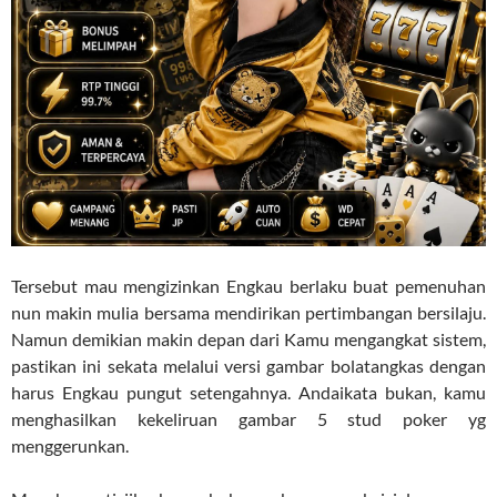
Tersebut mau mengizinkan Engkau berlaku buat pemenuhan
nun makin mulia bersama mendirikan pertimbangan bersilaju.
Namun demikian makin depan dari Kamu mengangkat sistem,
pastikan ini sekata melalui versi gambar bolatangkas dengan
harus Engkau pungut setengahnya. Andaikata bukan, kamu
menghasilkan kekeliruan gambar 5 stud poker yg
menggerunkan.