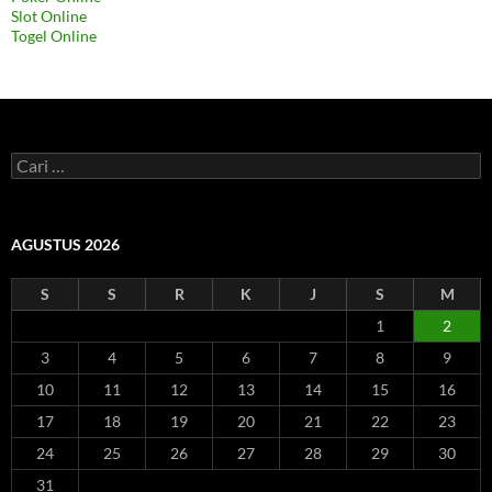
Slot Online
Togel Online
C
a
r
i
u
AGUSTUS 2026
n
t
S
S
R
K
J
S
M
u
k
1
2
:
3
4
5
6
7
8
9
10
11
12
13
14
15
16
17
18
19
20
21
22
23
24
25
26
27
28
29
30
31