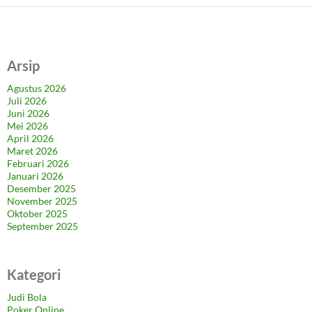
Arsip
Agustus 2026
Juli 2026
Juni 2026
Mei 2026
April 2026
Maret 2026
Februari 2026
Januari 2026
Desember 2025
November 2025
Oktober 2025
September 2025
Kategori
Judi Bola
Poker Online