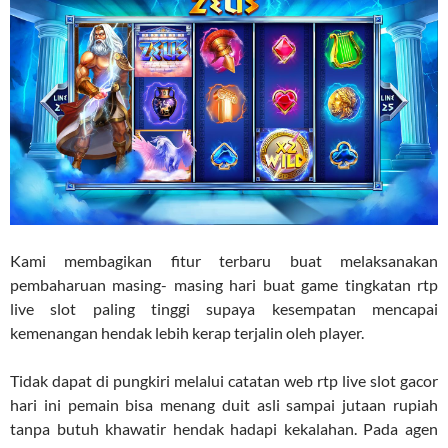
Kami membagikan fitur terbaru buat melaksanakan
pembaharuan masing- masing hari buat game tingkatan rtp
live slot paling tinggi supaya kesempatan mencapai
kemenangan hendak lebih kerap terjalin oleh player.
Tidak dapat di pungkiri melalui catatan web rtp live slot gacor
hari ini pemain bisa menang duit asli sampai jutaan rupiah
tanpa butuh khawatir hendak hadapi kekalahan. Pada agen