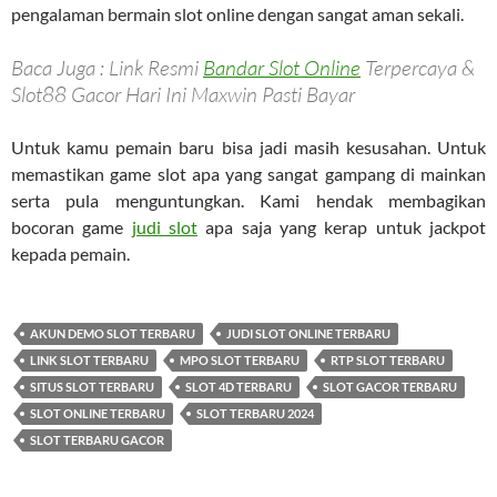
pengalaman bermain slot online dengan sangat aman sekali.
Baca Juga : Link Resmi
Bandar Slot Online
Terpercaya &
Slot88 Gacor Hari Ini Maxwin Pasti Bayar
Untuk kamu pemain baru bisa jadi masih kesusahan. Untuk
memastikan game slot apa yang sangat gampang di mainkan
serta pula menguntungkan. Kami hendak membagikan
bocoran game
judi slot
apa saja yang kerap untuk jackpot
kepada pemain.
AKUN DEMO SLOT TERBARU
JUDI SLOT ONLINE TERBARU
LINK SLOT TERBARU
MPO SLOT TERBARU
RTP SLOT TERBARU
SITUS SLOT TERBARU
SLOT 4D TERBARU
SLOT GACOR TERBARU
SLOT ONLINE TERBARU
SLOT TERBARU 2024
SLOT TERBARU GACOR