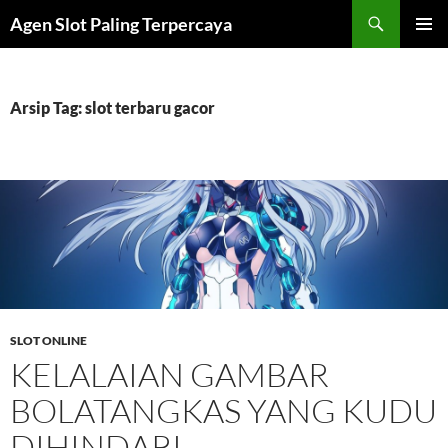
Langsung
Cari
Agen Slot Paling Terpercaya
ke
MENU
isi
UTAMA
Arsip Tag: slot terbaru gacor
SLOT ONLINE
KELALAIAN GAMBAR
BOLATANGKAS YANG KUDU
DIHINDARI