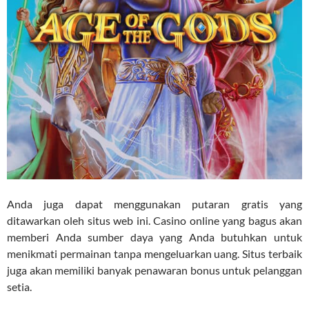
Anda juga dapat menggunakan putaran gratis yang
ditawarkan oleh situs web ini. Casino online yang bagus akan
memberi Anda sumber daya yang Anda butuhkan untuk
menikmati permainan tanpa mengeluarkan uang. Situs terbaik
juga akan memiliki banyak penawaran bonus untuk pelanggan
setia.