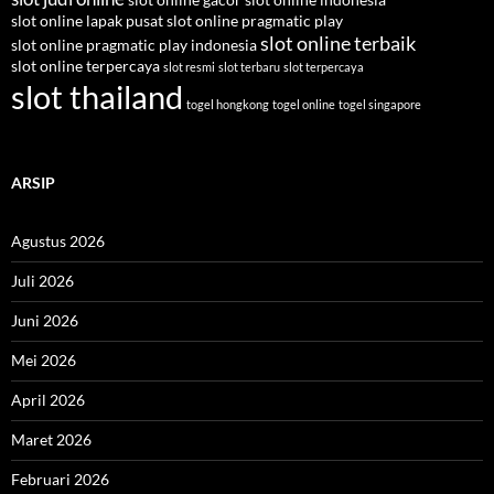
slot online lapak pusat
slot online pragmatic play
slot online terbaik
slot online pragmatic play indonesia
slot online terpercaya
slot resmi
slot terbaru
slot terpercaya
slot thailand
togel hongkong
togel online
togel singapore
ARSIP
Agustus 2026
Juli 2026
Juni 2026
Mei 2026
April 2026
Maret 2026
Februari 2026