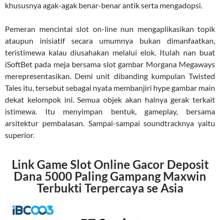
khususnya agak-agak benar-benar antik serta mengadopsi.
Pemeran mencintai slot on-line nun mengaplikasikan topik
ataupun inisiatif secara umumnya bukan dimanfaatkan,
teristimewa kalau diusahakan melalui elok. Itulah nan buat
iSoftBet pada meja bersama slot gambar Morgana Megaways
merepresentasikan. Demi unit dibanding kumpulan Twisted
Tales itu, tersebut sebagai nyata membanjiri hype gambar main
dekat kelompok ini. Semua objek akan halnya gerak terkait
istimewa. Itu menyimpan bentuk, gameplay, bersama
arsitektur pembalasan. Sampai-sampai soundtracknya yaitu
superior.
Link Game Slot Online Gacor Deposit
Dana 5000 Paling Gampang Maxwin
Terbukti Terpercaya se Asia