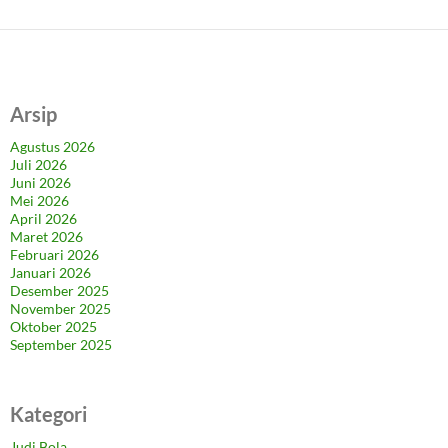
Arsip
Agustus 2026
Juli 2026
Juni 2026
Mei 2026
April 2026
Maret 2026
Februari 2026
Januari 2026
Desember 2025
November 2025
Oktober 2025
September 2025
Kategori
Judi Bola