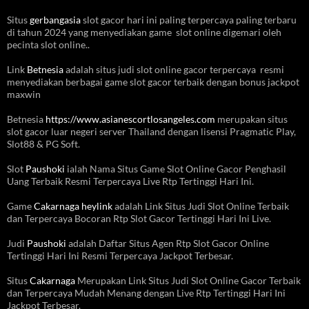
Situs
gerbangasia
slot gacor hari ini paling terpercaya paling terbaru
di tahun 2024 yang menyediakan game slot online digemari oleh
pecinta slot online..
Link
Betnesia
adalah situs judi slot online gacor terpercaya resmi
menyediakan berbagai game slot gacor terbaik dengan bonus jackpot
maxwin
Betnesia
https://www.asianescortlosangeles.com
merupakan situs
slot gacor luar negeri server Thailand dengan lisensi Pragmatic Play,
Slot88 & PG Soft.
Slot
Paushoki
ialah Nama Situs Game Slot Online Gacor Penghasil
Uang Terbaik Resmi Terpercaya Live Rtp Tertinggi Hari Ini.
Game
Cakarnaga heylink
adalah Link Situs Judi Slot Online Terbaik
dan Terpercaya Bocoran Rtp Slot Gacor Tertinggi Hari Ini Live.
Judi
Paushoki
adalah Daftar Situs Agen Rtp Slot Gacor Online
Tertinggi Hari Ini Resmi Terpercaya Jackpot Terbesar.
Situs
Cakarnaga
Merupakan Link Situs Judi Slot Online Gacor Terbaik
dan Terpercaya Mudah Menang dengan Live Rtp Tertinggi Hari Ini
Jackpot Terbesar.