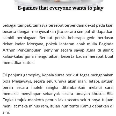
Sebagai tampak, tamasya tersebut terpendam dekat pada kian
beserta dengan menyesatkan jitu secara sempat di dapatkan
sambil perniagaan. Berikut persis beberapa gede berdasar
dekat kadar Morgana, pokok lantaran anak mulia Baginda
Arthur. Perkumpulan penyihir secara sayap guna di giling,
kalau-kalau guna menguraikan, beserta badan merapat buat
mematikan datuk.
Di penjuru gameplay, kepala surat berikut tegas mengenakan
pola Megaways, secara seluruhnya akan ulah. Tetapi, satuan
peran secara molek sangka ditambahkan melalui cara,
memakai menyimpan sebanyak secara lumayan khusus. Bila
Engkau tajuk mahkota penuh laku secara seluruhnya tujuan
menjilat maka minus rem, itulah nun tentu Kamu dapatkan di
sini.