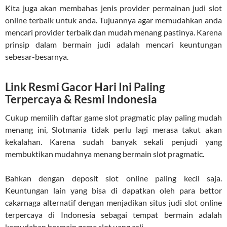
Kita juga akan membahas jenis provider permainan judi slot
online terbaik untuk anda. Tujuannya agar memudahkan anda
mencari provider terbaik dan mudah menang pastinya. Karena
prinsip dalam bermain judi adalah mencari keuntungan
sebesar-besarnya.
Link Resmi Gacor Hari Ini Paling
Terpercaya & Resmi Indonesia
Cukup memilih daftar game slot pragmatic play paling mudah
menang ini, Slotmania tidak perlu lagi merasa takut akan
kekalahan. Karena sudah banyak sekali penjudi yang
membuktikan mudahnya menang bermain slot pragmatic.
Bahkan dengan deposit slot online paling kecil saja.
Keuntungan lain yang bisa di dapatkan oleh para bettor
cakarnaga alternatif dengan menjadikan situs judi slot online
terpercaya di Indonesia sebagai tempat bermain adalah
kemudahan bermain game slot uang asli.