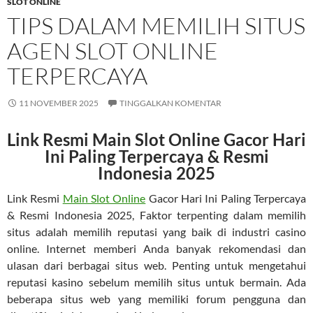
SLOT ONLINE
TIPS DALAM MEMILIH SITUS
AGEN SLOT ONLINE
TERPERCAYA
11 NOVEMBER 2025
TINGGALKAN KOMENTAR
Link Resmi Main Slot Online Gacor Hari
Ini Paling Terpercaya & Resmi
Indonesia 2025
Link Resmi
Main Slot Online
Gacor Hari Ini Paling Terpercaya
& Resmi Indonesia 2025, Faktor terpenting dalam memilih
situs adalah memilih reputasi yang baik di industri casino
online. Internet memberi Anda banyak rekomendasi dan
ulasan dari berbagai situs web. Penting untuk mengetahui
reputasi kasino sebelum memilih situs untuk bermain. Ada
beberapa situs web yang memiliki forum pengguna dan