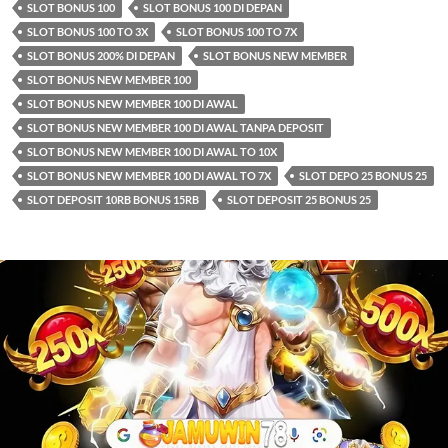
SLOT BONUS 100
SLOT BONUS 100 DI DEPAN
SLOT BONUS 100 TO 3X
SLOT BONUS 100 TO 7X
SLOT BONUS 200% DI DEPAN
SLOT BONUS NEW MEMBER
SLOT BONUS NEW MEMBER 100
SLOT BONUS NEW MEMBER 100 DI AWAL
SLOT BONUS NEW MEMBER 100 DI AWAL TANPA DEPOSIT
SLOT BONUS NEW MEMBER 100 DI AWAL TO 10X
SLOT BONUS NEW MEMBER 100 DI AWAL TO 7X
SLOT DEPO 25 BONUS 25
SLOT DEPOSIT 10RB BONUS 15RB
SLOT DEPOSIT 25 BONUS 25