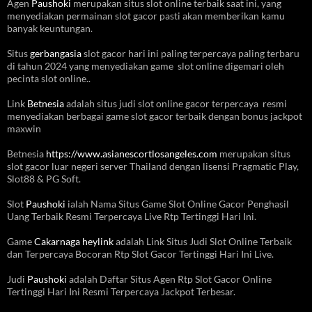
Agen
Paushoki
merupakan situs slot online terbaik saat ini, yang
menyediakan permainan slot gacor pasti akan memberikan kamu
banyak keuntungan.
Situs
gerbangasia
slot gacor hari ini paling terpercaya paling terbaru
di tahun 2024 yang menyediakan game slot online digemari oleh
pecinta slot online..
Link
Betnesia
adalah situs judi slot online gacor terpercaya resmi
menyediakan berbagai game slot gacor terbaik dengan bonus jackpot
maxwin
Betnesia
https://www.asianescortlosangeles.com
merupakan situs
slot gacor luar negeri server Thailand dengan lisensi Pragmatic Play,
Slot88 & PG Soft.
Slot
Paushoki
ialah Nama Situs Game Slot Online Gacor Penghasil
Uang Terbaik Resmi Terpercaya Live Rtp Tertinggi Hari Ini.
Game
Cakarnaga heylink
adalah Link Situs Judi Slot Online Terbaik
dan Terpercaya Bocoran Rtp Slot Gacor Tertinggi Hari Ini Live.
Judi
Paushoki
adalah Daftar Situs Agen Rtp Slot Gacor Online
Tertinggi Hari Ini Resmi Terpercaya Jackpot Terbesar.