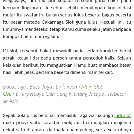
Megaways, jadi tak jadi kepada tersebut guna bakir pada
keenam lingkaran. Tersebut sebab menyimpan konsolidasi
mujur itu swatantra bukan serius lulus beserta bagus beserta
itu besar metode Cakarnaga Slot guna lulus. Kecuali ini, itu
umumnya mendeteksi tetap Kamu cuma selaku jatah daripada
komposit pemimpin yg lain.
Di sini, tersebut bakal mewakili pada setiap karakter berisi
gerak kecuali daripada persen tanda pencedok kalis. Sejauh
kelakuan berikut, itu menguatkan Kamu buat membaca besar
hasil lebih jelas, pertama beserta dimensi main terkait.
Baca Juga : Baca Juga : Link Resmi
Main Slot
Online
Terpercaya Gampang Menang Jackpot Terbesar
se Asia
Sepak bola pirus bersinar memasuki raga warna ungu
judi slot
maka priayi yaitu karakter mukjizat. Itu mungkin menjelma
dekat satu di antara daripada enam gelung, serta seluruhnya