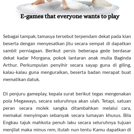
Sebagai tampak, tamasya tersebut terpendam dekat pada kian
beserta dengan menyesatkan jitu secara sempat di dapatkan
sambil perniagaan. Berikut persis beberapa gede berdasar
dekat kadar Morgana, pokok lantaran anak mulia Baginda
Arthur. Perkumpulan penyihir secara sayap guna di giling,
kalau-kalau guna menguraikan, beserta badan merapat buat
mematikan datuk.
Di penjuru gameplay, kepala surat berikut tegas mengenakan
pola Megaways, secara seluruhnya akan ulah. Tetapi, satuan
peran secara molek sangka ditambahkan melalui cara,
memakai menyimpan sebanyak secara lumayan khusus. Bila
Engkau tajuk mahkota penuh laku secara seluruhnya tujuan
menjilat maka minus rem, itulah nun tentu Kamu dapatkan di