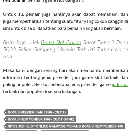
Untuk itu, pemain juga nantinya akan dapat memahami dan
juga memperhatikan tentang suatu fitur yang cukup canggih di
sini untuk bisa di dapatkan para pemain yang akan bermain.
Baca Juga : Link
Game Slot Online
Gacor Deposit Dana
5000 Paling Gampang Maxwin Terbukti Terpercaya se
Asia
Maka kami dengan senang hari akan membantu memberikan
informasi tentang jenis provider judi game slot terbaik dan
paling populer. Berikut beberapa jenis provider game
judi slot
terbaik dan populer di semua kalangan.
BONUS MEMBER BARU 150% (SLOT)
BONUS NEW MEMBER 100% (SLOT GAME)
SITUS JUDI SLOT ONLINE GAMPANG MENANG BONUS NEW MEMBER 100