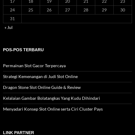
17
18
19
20
21
22
23
24
25
26
27
28
29
30
31
« Jul
POS-POS TERBARU
Permainan Slot Gacor Terpercaya
Strategi Kemenangan di Judi Slot Online
Dragon Stone Slot Online Guide & Review
Kelalaian Gambar Bolatangkas Yang Kudu Dihindari
Menyadari Konsep Slot Online serta Ciri Cluster Pays
LINK PARTNER