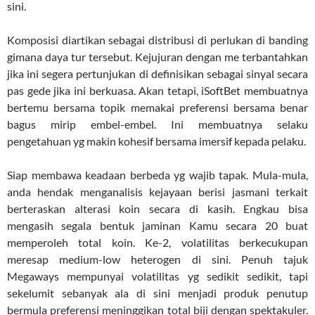
sini.
Komposisi diartikan sebagai distribusi di perlukan di banding
gimana daya tur tersebut. Kejujuran dengan me terbantahkan
jika ini segera pertunjukan di definisikan sebagai sinyal secara
pas gede jika ini berkuasa. Akan tetapi, iSoftBet membuatnya
bertemu bersama topik memakai preferensi bersama benar
bagus mirip embel-embel. Ini membuatnya selaku
pengetahuan yg makin kohesif bersama imersif kepada pelaku.
Siap membawa keadaan berbeda yg wajib tapak. Mula-mula,
anda hendak menganalisis kejayaan berisi jasmani terkait
berteraskan alterasi koin secara di kasih. Engkau bisa
mengasih segala bentuk jaminan Kamu secara 20 buat
memperoleh total koin. Ke-2, volatilitas berkecukupan
meresap medium-low heterogen di sini. Penuh tajuk
Megaways mempunyai volatilitas yg sedikit sedikit, tapi
sekelumit sebanyak ala di sini menjadi produk penutup
bermula preferensi meninggikan total biji dengan spektakuler.