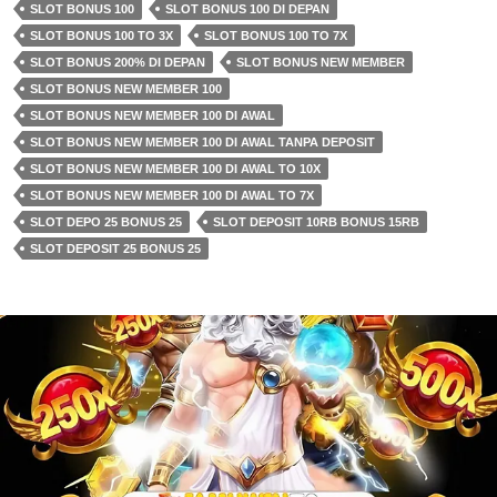
SLOT BONUS 100
SLOT BONUS 100 DI DEPAN
SLOT BONUS 100 TO 3X
SLOT BONUS 100 TO 7X
SLOT BONUS 200% DI DEPAN
SLOT BONUS NEW MEMBER
SLOT BONUS NEW MEMBER 100
SLOT BONUS NEW MEMBER 100 DI AWAL
SLOT BONUS NEW MEMBER 100 DI AWAL TANPA DEPOSIT
SLOT BONUS NEW MEMBER 100 DI AWAL TO 10X
SLOT BONUS NEW MEMBER 100 DI AWAL TO 7X
SLOT DEPO 25 BONUS 25
SLOT DEPOSIT 10RB BONUS 15RB
SLOT DEPOSIT 25 BONUS 25