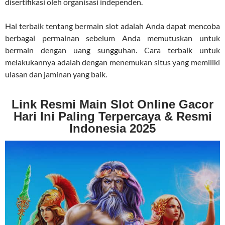
disertifikasi oleh organisasi independen.
Hal terbaik tentang bermain slot adalah Anda dapat mencoba
berbagai permainan sebelum Anda memutuskan untuk
bermain dengan uang sungguhan. Cara terbaik untuk
melakukannya adalah dengan menemukan situs yang memiliki
ulasan dan jaminan yang baik.
Link Resmi Main Slot Online Gacor
Hari Ini Paling Terpercaya & Resmi
Indonesia 2025