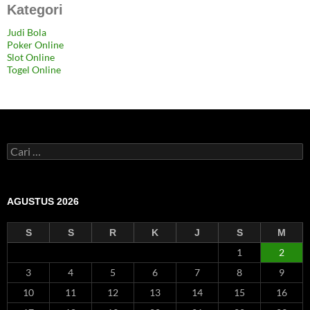
Kategori
Judi Bola
Poker Online
Slot Online
Togel Online
C
a
r
i
u
AGUSTUS 2026
n
t
S
S
R
K
J
S
M
u
k
1
2
:
3
4
5
6
7
8
9
10
11
12
13
14
15
16