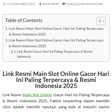
11 NOVEMBER 2025
SHORTBOR
TINGGALKAN KOMENTAR
Table of Contents
Link Resmi Main Slot Online Gacor Hari Ini Paling Terpercaya
& Resmi Indonesia 2025
Link Resmi Main Slot Online Gacor Hari Ini Paling Terpercaya
& Resmi Indonesia 2025
Link Resmi Gacor Hari Ini Paling Terpercaya & Resmi
Indonesia
Link Resmi Main Slot Online Gacor Hari
Ini Paling Terpercaya & Resmi
Indonesia 2025
Link Resmi
Main Slot Online
Gacor Hari Ini Paling Terpercaya
& Resmi Indonesia 2025, Faktor terpenting dalam memilih
situs adalah memilih reputasi yang baik di industri casino