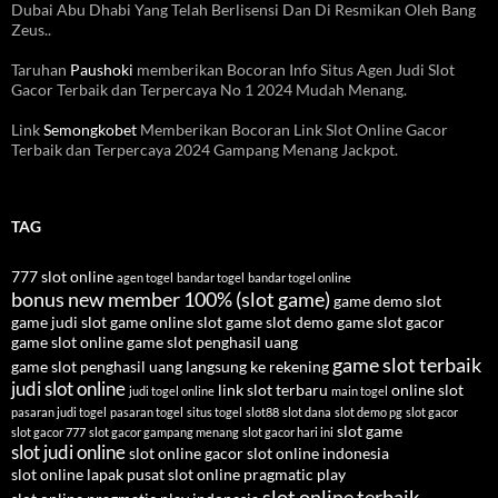
Dubai Abu Dhabi Yang Telah Berlisensi Dan Di Resmikan Oleh Bang
Zeus..
Taruhan
Paushoki
memberikan Bocoran Info Situs Agen Judi Slot
Gacor Terbaik dan Terpercaya No 1 2024 Mudah Menang.
Link
Semongkobet
Memberikan Bocoran Link Slot Online Gacor
Terbaik dan Terpercaya 2024 Gampang Menang Jackpot.
TAG
777 slot online
agen togel
bandar togel
bandar togel online
bonus new member 100% (slot game)
game demo slot
game judi slot
game online slot
game slot demo
game slot gacor
game slot online
game slot penghasil uang
game slot terbaik
game slot penghasil uang langsung ke rekening
judi slot online
link slot terbaru
online slot
judi togel online
main togel
pasaran judi togel
pasaran togel
situs togel
slot88
slot dana
slot demo pg
slot gacor
slot game
slot gacor 777
slot gacor gampang menang
slot gacor hari ini
slot judi online
slot online gacor
slot online indonesia
slot online lapak pusat
slot online pragmatic play
slot online terbaik