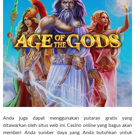
Anda juga dapat menggunakan putaran gratis yang
ditawarkan oleh situs web ini. Casino online yang bagus akan
memberi Anda sumber daya yang Anda butuhkan untuk