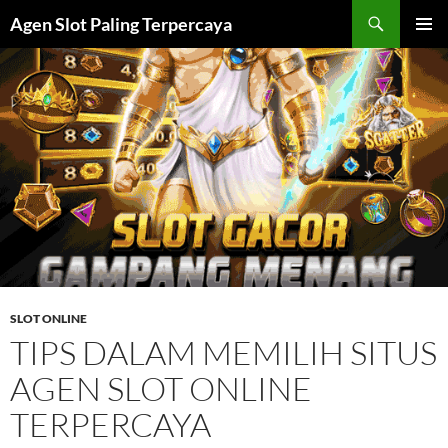
Langsung
Cari
Agen Slot Paling Terpercaya
ke
MENU
isi
UTAMA
SLOT ONLINE
TIPS DALAM MEMILIH SITUS
AGEN SLOT ONLINE
TERPERCAYA