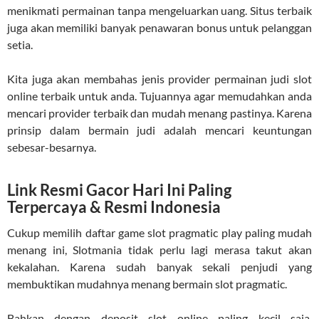
menikmati permainan tanpa mengeluarkan uang. Situs terbaik
juga akan memiliki banyak penawaran bonus untuk pelanggan
setia.
Kita juga akan membahas jenis provider permainan judi slot
online terbaik untuk anda. Tujuannya agar memudahkan anda
mencari provider terbaik dan mudah menang pastinya. Karena
prinsip dalam bermain judi adalah mencari keuntungan
sebesar-besarnya.
Link Resmi Gacor Hari Ini Paling
Terpercaya & Resmi Indonesia
Cukup memilih daftar game slot pragmatic play paling mudah
menang ini, Slotmania tidak perlu lagi merasa takut akan
kekalahan. Karena sudah banyak sekali penjudi yang
membuktikan mudahnya menang bermain slot pragmatic.
Bahkan dengan deposit slot online paling kecil saja.