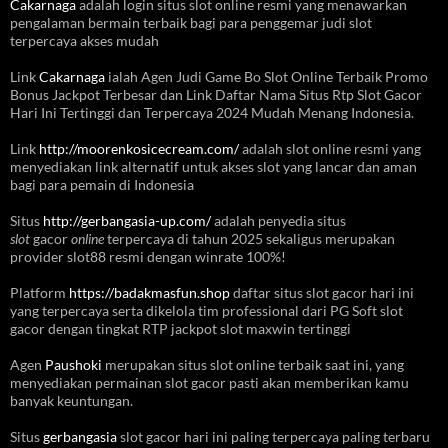
Cakarnaga
adalah login situs slot online resmi yang menawarkan
pengalaman bermain terbaik bagi para penggemar judi slot
terpercaya akses mudah
Link
Cakarnaga
ialah Agen Judi Game Bo Slot Online Terbaik Promo
Bonus Jackpot Terbesar dan Link Daftar Nama Situs Rtp Slot Gacor
Hari Ini Tertinggi dan Terpercaya 2024 Mudah Menang Indonesia.
Link
http://moorenkosicecream.com/
adalah slot online resmi yang
menyediakan link alternatif untuk akses slot yang lancar dan aman
bagi para pemain di Indonesia
Situs
http://gerbangasia-up.com/
adalah penyedia situs
slot
gacor
online
terpercaya di tahun 2025 sekaligus merupakan
provider slot88 resmi dengan winrate 100%!
Platform
https://badakmasfun.shop
daftar situs slot gacor hari ini
yang terpercaya serta dikelola tim professional dari PG Soft slot
gacor dengan tingkat RTP jackpot slot maxwin tertinggi
Agen
Paushoki
merupakan situs slot online terbaik saat ini, yang
menyediakan permainan slot gacor pasti akan memberikan kamu
banyak keuntungan.
Situs
gerbangasia
slot gacor hari ini paling terpercaya paling terbaru