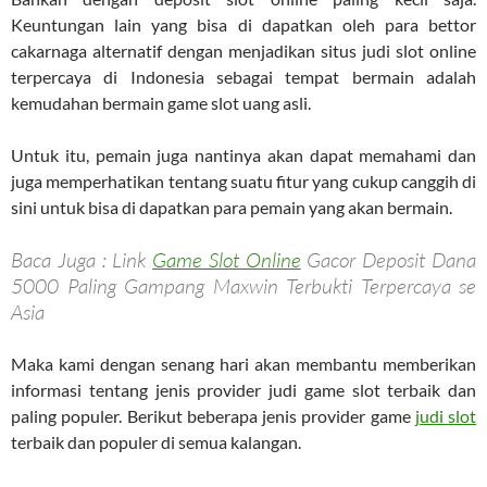
Keuntungan lain yang bisa di dapatkan oleh para bettor
cakarnaga alternatif dengan menjadikan situs judi slot online
terpercaya di Indonesia sebagai tempat bermain adalah
kemudahan bermain game slot uang asli.
Untuk itu, pemain juga nantinya akan dapat memahami dan
juga memperhatikan tentang suatu fitur yang cukup canggih di
sini untuk bisa di dapatkan para pemain yang akan bermain.
Baca Juga : Link
Game Slot Online
Gacor Deposit Dana
5000 Paling Gampang Maxwin Terbukti Terpercaya se
Asia
Maka kami dengan senang hari akan membantu memberikan
informasi tentang jenis provider judi game slot terbaik dan
paling populer. Berikut beberapa jenis provider game
judi slot
terbaik dan populer di semua kalangan.