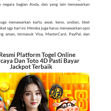
uk negara bagian Anda, dan yang lain menawarkan
i juga menawarkan kartu awal, keno, undian, tiket
ikat sgp hari ini. Mereka juga harus menawarkan opsi
g aman, termasuk Visa, MasterCard, PayPal, dan
 Resmi Platform Togel Online
caya Dan Toto 4D Pasti Bayar
Jackpot Terbaik