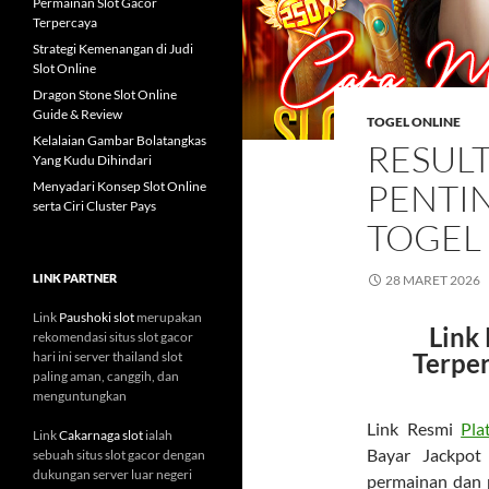
Permainan Slot Gacor
Terpercaya
Strategi Kemenangan di Judi
Slot Online
Dragon Stone Slot Online
Guide & Review
TOGEL ONLINE
Kelalaian Gambar Bolatangkas
RESUL
Yang Kudu Dihindari
PENTI
Menyadari Konsep Slot Online
serta Ciri Cluster Pays
TOGEL
LINK PARTNER
28 MARET 2026
Link
Paushoki slot
merupakan
Link
rekomendasi situs slot gacor
Terper
hari ini server thailand slot
paling aman, canggih, dan
menguntungkan
Link Resmi
Pla
Link
Cakarnaga slot
ialah
Bayar Jackpot
sebuah situs slot gacor dengan
dukungan server luar negeri
permainan dan 