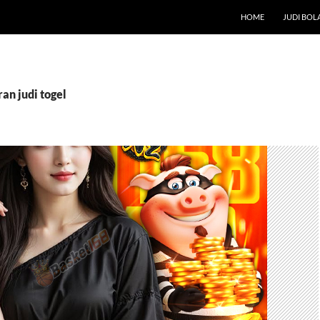
HOME
JUDI BOL
ran judi togel