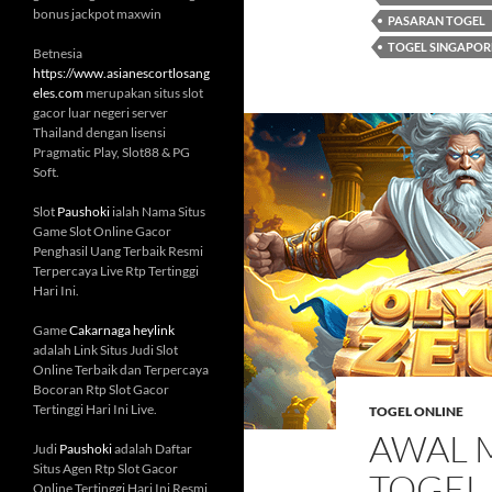
bonus jackpot maxwin
PASARAN TOGEL
TOGEL SINGAPOR
Betnesia
https://www.asianescortlosang
eles.com
merupakan situs slot
gacor luar negeri server
Thailand dengan lisensi
Pragmatic Play, Slot88 & PG
Soft.
Slot
Paushoki
ialah Nama Situs
Game Slot Online Gacor
Penghasil Uang Terbaik Resmi
Terpercaya Live Rtp Tertinggi
Hari Ini.
Game
Cakarnaga heylink
adalah Link Situs Judi Slot
Online Terbaik dan Terpercaya
Bocoran Rtp Slot Gacor
Tertinggi Hari Ini Live.
TOGEL ONLINE
AWAL 
Judi
Paushoki
adalah Daftar
Situs Agen Rtp Slot Gacor
TOGEL
Online Tertinggi Hari Ini Resmi