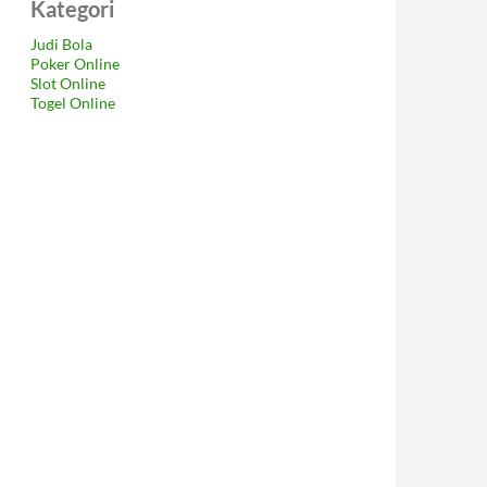
Kategori
Judi Bola
Poker Online
Slot Online
Togel Online