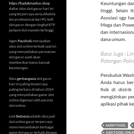
Keuntungan dari
https://badakmasfun.shop
daftar situs slot gacor hari ini
tinggi. Selain 
yang terpercaya serta dikelola
Asosiasi sgp ha
tim professional dari PG Soft
Mega dan Powerb
slot gacor dengan tingkat RTP
jackpot slot maxwin tertinggi
dan internasiona
dana umum.
Agen
Paushoki
merupakan
situs slot online terbaik saat ini,
yang menyediakan permainan
Baca Juga : Li
slot gacor pasti akan
Potongan Palin
memberikan kamu banyak
keuntungan.
Penduduk Washin
Situs
gerbangasia
slot gacor
Anda harus ber
hari ini paling terpercaya
fisik di distr
paling terbaru di tahun 2024
yang menyediakan game slot
mengizinkan p
online digemari oleh pecinta
aplikasi pihak k
slot online..
Link
Betnesia
adalah situs judi
slot online gacor terpercaya
AGEN TOGEL
resmi menyediakan berbagai
game slot gacor terbaik dengan
JUDI TOGEL ONLI