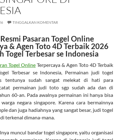
ESIA
26
TINGGALKAN KOMENTAR
 Resmi Pasaran Togel Online
ya & Agen Toto 4D Terbaik 2026
h Togel Terbesar se Indonesia
ran Togel Online
Terpercaya & Agen Toto 4D Terbaik
gel Terbesar se Indonesia, Permainan judi togel
ls tentunya sudah sangat melekat di hati para
catat permainan judi toto sgp sudah ada dan di
ahun 60-an. Pada awalnya permainan ini hanya bisa
h warga negara singapore. Karena cara bermainnya
ple dan juga hadiahnya yang sangat besar, judi togel
di terkenal dimana-mana.
lnya muncul bandar togel singapore, yaitu organisasi
enengah permainan. Karena di indonesia judi togel