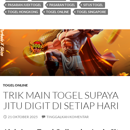
PASARAN JUDI TOGEL
PASARAN TOGEL
SITUS TOGEL
TOGEL HONGKONG
TOGEL ONLINE
TOGEL SINGAPORE
TOGEL ONLINE
TRIK MAIN TOGEL SUPAYA
JITU DIGIT DI SETIAP HARI
21 OKTOBER 2025
TINGGALKAN KOMENTAR