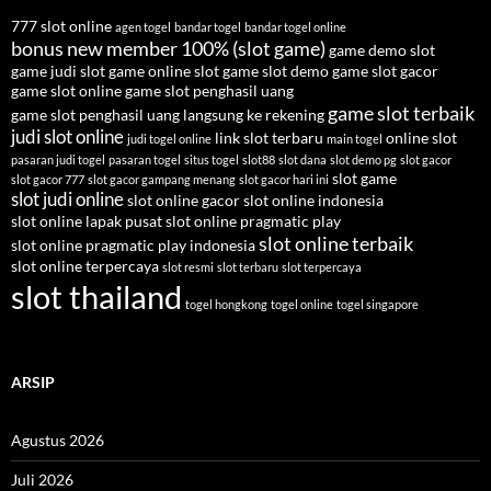
777 slot online
agen togel
bandar togel
bandar togel online
bonus new member 100% (slot game)
game demo slot
game judi slot
game online slot
game slot demo
game slot gacor
game slot online
game slot penghasil uang
game slot terbaik
game slot penghasil uang langsung ke rekening
judi slot online
link slot terbaru
online slot
judi togel online
main togel
pasaran judi togel
pasaran togel
situs togel
slot88
slot dana
slot demo pg
slot gacor
slot game
slot gacor 777
slot gacor gampang menang
slot gacor hari ini
slot judi online
slot online gacor
slot online indonesia
slot online lapak pusat
slot online pragmatic play
slot online terbaik
slot online pragmatic play indonesia
slot online terpercaya
slot resmi
slot terbaru
slot terpercaya
slot thailand
togel hongkong
togel online
togel singapore
ARSIP
Agustus 2026
Juli 2026