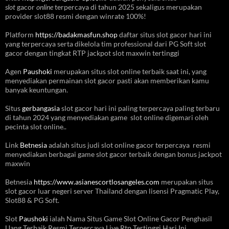
slot
gacor
online
terpercaya di tahun 2025 sekaligus merupakan
provider slot88 resmi dengan winrate 100%!
Platform
https://badakmasfun.shop
daftar situs slot gacor hari ini
yang terpercaya serta dikelola tim professional dari PG Soft slot
gacor dengan tingkat RTP jackpot slot maxwin tertinggi
Agen
Paushoki
merupakan situs slot online terbaik saat ini, yang
menyediakan permainan slot gacor pasti akan memberikan kamu
banyak keuntungan.
Situs
gerbangasia
slot gacor hari ini paling terpercaya paling terbaru
di tahun 2024 yang menyediakan game slot online digemari oleh
pecinta slot online..
Link
Betnesia
adalah situs judi slot online gacor terpercaya resmi
menyediakan berbagai game slot gacor terbaik dengan bonus jackpot
maxwin
Betnesia
https://www.asianescortlosangeles.com
merupakan situs
slot gacor luar negeri server Thailand dengan lisensi Pragmatic Play,
Slot88 & PG Soft.
Slot
Paushoki
ialah Nama Situs Game Slot Online Gacor Penghasil
Uang Terbaik Resmi Terpercaya Live Rtp Tertinggi Hari Ini.