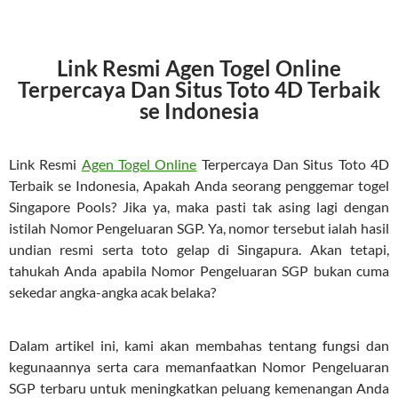
Link Resmi Agen Togel Online
Terpercaya Dan Situs Toto 4D Terbaik
se Indonesia
Link Resmi
Agen Togel Online
Terpercaya Dan Situs Toto 4D
Terbaik se Indonesia, Apakah Anda seorang penggemar togel
Singapore Pools? Jika ya, maka pasti tak asing lagi dengan
istilah Nomor Pengeluaran SGP. Ya, nomor tersebut ialah hasil
undian resmi serta toto gelap di Singapura. Akan tetapi,
tahukah Anda apabila Nomor Pengeluaran SGP bukan cuma
sekedar angka-angka acak belaka?
Dalam artikel ini, kami akan membahas tentang fungsi dan
kegunaannya serta cara memanfaatkan Nomor Pengeluaran
SGP terbaru untuk meningkatkan peluang kemenangan Anda