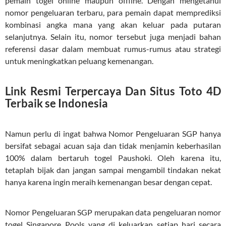
pemain togel online maupun offline. Dengan mengetahui
nomor pengeluaran terbaru, para pemain dapat memprediksi
kombinasi angka mana yang akan keluar pada putaran
selanjutnya. Selain itu, nomor tersebut juga menjadi bahan
referensi dasar dalam membuat rumus-rumus atau strategi
untuk meningkatkan peluang kemenangan.
Link Resmi Terpercaya Dan Situs Toto 4D
Terbaik se Indonesia
Namun perlu di ingat bahwa Nomor Pengeluaran SGP hanya
bersifat sebagai acuan saja dan tidak menjamin keberhasilan
100% dalam bertaruh togel Paushoki. Oleh karena itu,
tetaplah bijak dan jangan sampai mengambil tindakan nekat
hanya karena ingin meraih kemenangan besar dengan cepat.
Nomor Pengeluaran SGP merupakan data pengeluaran nomor
togel Singapore Pools yang di keluarkan setiap hari secara