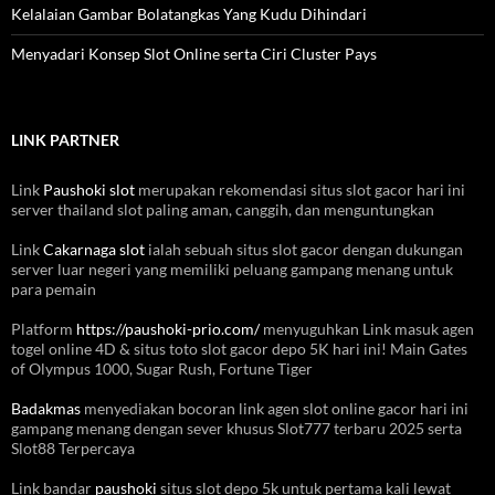
Kelalaian Gambar Bolatangkas Yang Kudu Dihindari
Menyadari Konsep Slot Online serta Ciri Cluster Pays
LINK PARTNER
Link
Paushoki slot
merupakan rekomendasi situs slot gacor hari ini
server thailand slot paling aman, canggih, dan menguntungkan
Link
Cakarnaga slot
ialah sebuah situs slot gacor dengan dukungan
server luar negeri yang memiliki peluang gampang menang untuk
para pemain
Platform
https://paushoki-prio.com/
menyuguhkan Link masuk agen
togel online 4D & situs toto slot gacor depo 5K hari ini! Main Gates
of Olympus 1000, Sugar Rush, Fortune Tiger
Badakmas
menyediakan bocoran link agen slot online gacor hari ini
gampang menang dengan sever khusus Slot777 terbaru 2025 serta
Slot88 Terpercaya
Link bandar
paushoki
situs slot depo 5k untuk pertama kali lewat