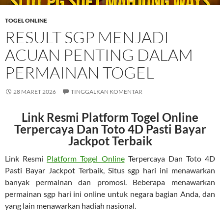
TOGEL ONLINE
RESULT SGP MENJADI
ACUAN PENTING DALAM
PERMAINAN TOGEL
28 MARET 2026
TINGGALKAN KOMENTAR
Link Resmi Platform Togel Online
Terpercaya Dan Toto 4D Pasti Bayar
Jackpot Terbaik
Link Resmi
Platform Togel Online
Terpercaya Dan Toto 4D
Pasti Bayar Jackpot Terbaik, Situs sgp hari ini menawarkan
banyak permainan dan promosi. Beberapa menawarkan
permainan sgp hari ini online untuk negara bagian Anda, dan
yang lain menawarkan hadiah nasional.