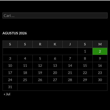
C
a
r
i
u
AGUSTUS 2026
n
t
S
S
R
K
J
S
M
u
k
1
2
:
3
4
5
6
7
8
9
10
11
12
13
14
15
16
17
18
19
20
21
22
23
24
25
26
27
28
29
30
31
« Jul