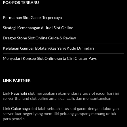
POS-POS TERBARU
Permainan Slot Gacor Terpercaya
Strategi Kemenangan di Judi Slot Online
Dragon Stone Slot Online Guide & Review
Kelalaian Gambar Bolatangkas Yang Kudu Dihindari
Menyadari Konsep Slot Online serta Ciri Cluster Pays
LINK PARTNER
Link
Paushoki slot
merupakan rekomendasi situs slot gacor hari ini
server thailand slot paling aman, canggih, dan menguntungkan
Link
Cakarnaga slot
ialah sebuah situs slot gacor dengan dukungan
server luar negeri yang memiliki peluang gampang menang untuk
para pemain