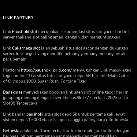
LINK PARTNER
Link
Paushoki slot
merupakan rekomendasi situs slot gacor hari ini
server thailand slot paling aman, canggih, dan menguntungkan
Link
Cakarnaga slot
ialah sebuah situs slot gacor dengan dukungan
server luar negeri yang memiliki peluang gampang menang untuk
para pemain
Platform
https://paushoki-prio.com/
menyuguhkan Link masuk agen
togel online 4D & situs toto slot gacor depo 5K hari ini! Main Gates
of Olympus 1000, Sugar Rush, Fortune Tiger
Badakmas
menyediakan bocoran link agen slot online gacor hari ini
gampang menang dengan sever khusus Slot777 terbaru 2025 serta
Slot88 Terpercaya
Link bandar
paushoki
situs slot depo 5k untuk pertama kali lewat
sistem deposit 5000 via qris super canggih paling baru diindonesia
Betnesia
adalah platform terbaik untuk bermain judi online dengan
berbagai pilihan permainan yang menarik dan mengasyikkan.