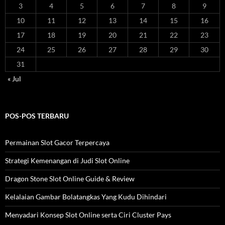
3
4
5
6
7
8
9
10
11
12
13
14
15
16
17
18
19
20
21
22
23
24
25
26
27
28
29
30
31
« Jul
POS-POS TERBARU
Permainan Slot Gacor Terpercaya
Strategi Kemenangan di Judi Slot Online
Dragon Stone Slot Online Guide & Review
Kelalaian Gambar Bolatangkas Yang Kudu Dihindari
Menyadari Konsep Slot Online serta Ciri Cluster Pays